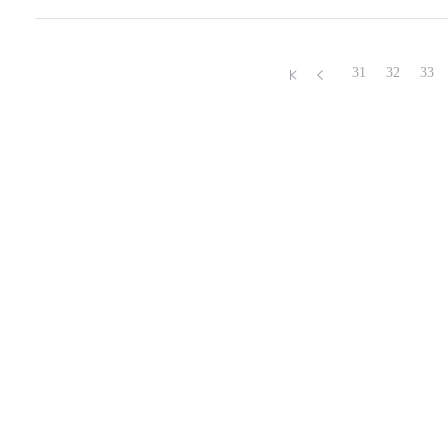
31
32
33
첫
이
페
전
이
페
지
이
지