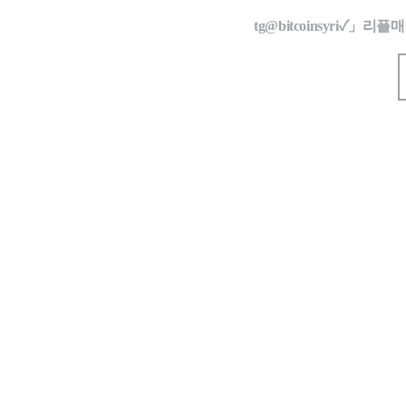
tg@bitcoinsyri✓」리