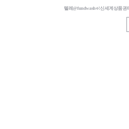
텔레@fundwash⟡ǃ신세계상