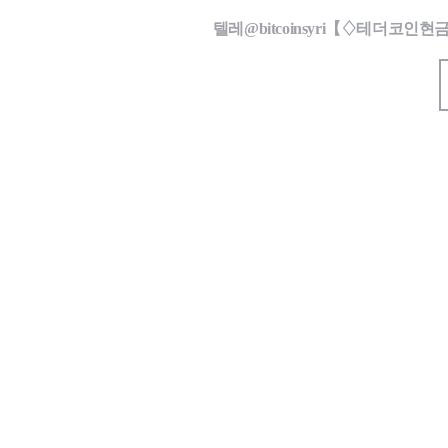
텔레@bitcoinsyri【♢테더코