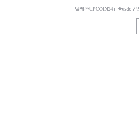
텔레@UPCOIN24」⯌usd