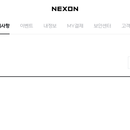
지사항
이벤트
내정보
MY결제
보안센터
고