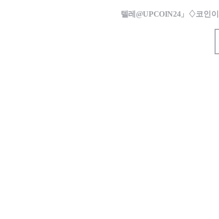
텔레@UPCOIN24」♢코