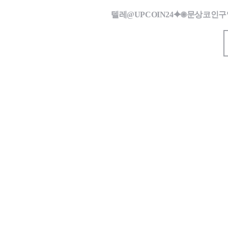
텔레@UPCOIN24⯌✺문상코