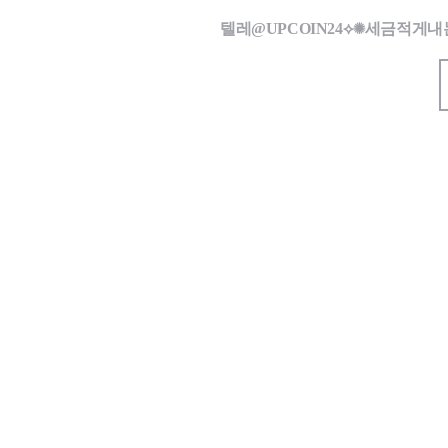
텔레@UPCOIN24⟡✺세금적