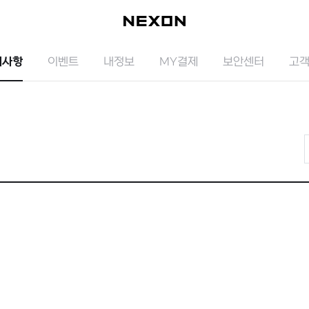
지사항
이벤트
내정보
MY결제
보안센터
고