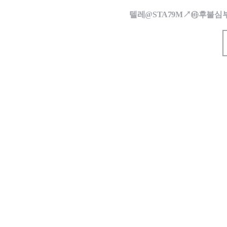
텔레@STA79M↗㉳후불