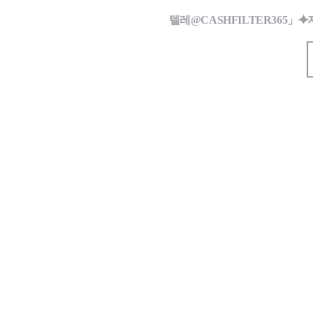
텔레@CASHFILTER365」