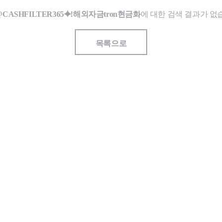
CASHFILTER365⯌ǃ해외자금tron현금화
에 대한 검색 결과가 없
목록으로