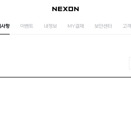
지사항
이벤트
내정보
MY결제
보안센터
고