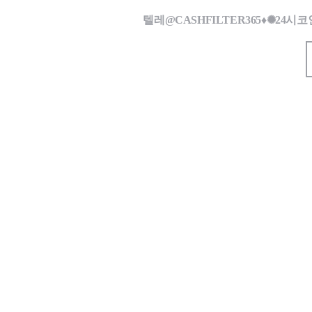
텔레@CASHFILTER365♦✺2