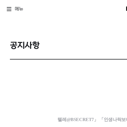
메뉴
공지사항
텔레@BSECRET7」 「인생나