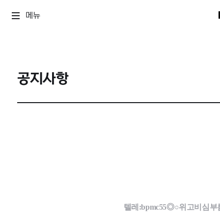
메뉴
공지사항
텔레:bpmc55◎○위고비