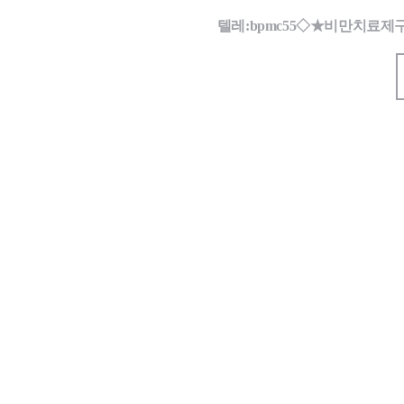
텔레:bpmc55◇★비만치료