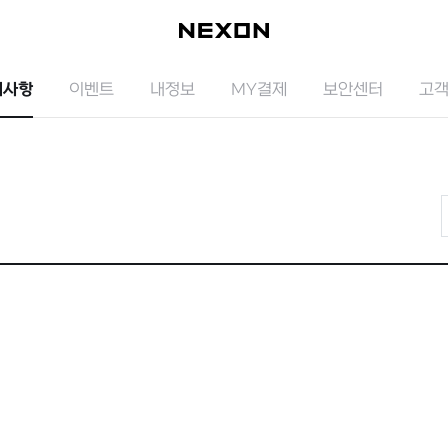
지사항
이벤트
내정보
MY결제
보안센터
고