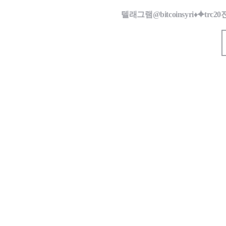
텔래그램@bitcoinsyri♦⯌t